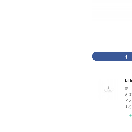
Lil
差し
き抜
ドス
する