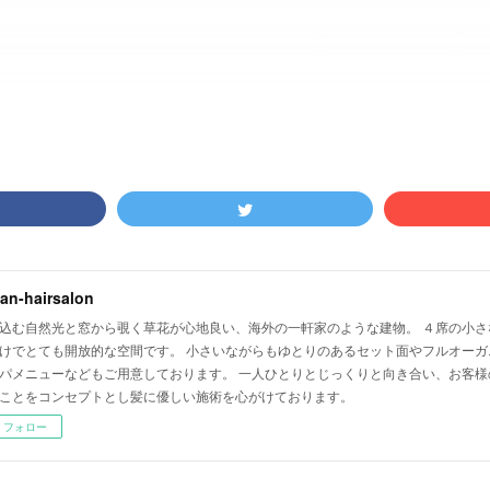
lian-hairsalon
込む自然光と窓から覗く草花が心地良い、海外の一軒家のような建物。 ４席の小さ
けでとても開放的な空間です。 小さいながらもゆとりのあるセット面やフルオーガ
パメニューなどもご用意しております。 一人ひとりとじっくりと向き合い、お客様
ことをコンセプトとし髪に優しい施術を心がけております。
フォロー