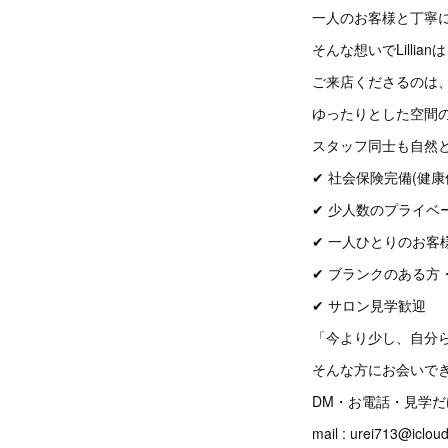
一人のお客様と丁寧
そんな想いでLilli
ご来店くださるのは
ゆったりとした空間
スタッフ同士も自然
✔ 社会保険完備(健
✔ 少人数のプライベ
✔ 一人ひとりのお客
✔ ブランクのある方
✔ サロン見学歓迎
「今より少し、自分
そんな方にお会いで
DM・お電話・見学
mail : urei713@iclou