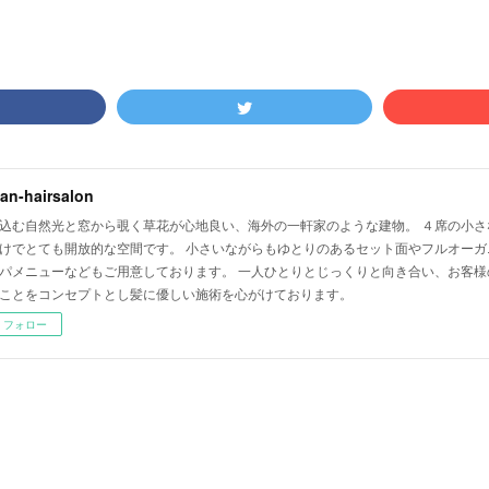
lian-hairsalon
込む自然光と窓から覗く草花が心地良い、海外の一軒家のような建物。 ４席の小さ
けでとても開放的な空間です。 小さいながらもゆとりのあるセット面やフルオーガ
パメニューなどもご用意しております。 一人ひとりとじっくりと向き合い、お客様
ことをコンセプトとし髪に優しい施術を心がけております。
フォロー