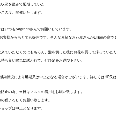
染状況を鑑みて延期していた
をこの度、開催いたします。
いつもjyagreenさんでお願いしています。
ださるお客様からもとても好評です。そんな素敵なお花屋さんがLillianの
に来ていただくのはもちろん、髪を切った後にお花を買って帰っていた
気持ち良い陽気に誘われて、ぜひ足をお運び下さい。
感染状況により延期又は中止となる場合がございます。詳しくはHP又はL
染防止の為、当日はマスクの着用をお願い致します。
力の程よろしくお願い致します。
ショップは中止となります。