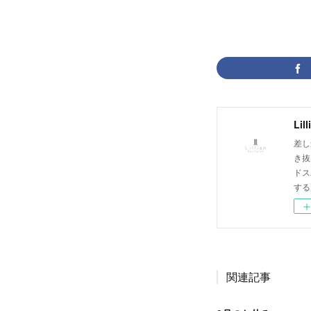
Lil
差し
き抜
ドス
する
関連記事