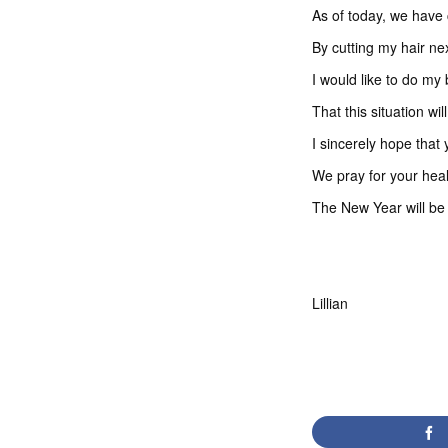
As of today, we have 
By cutting my hair nex
I would like to do my
That this situation wi
I sincerely hope that
We pray for your heal
The New Year will be
Lillian