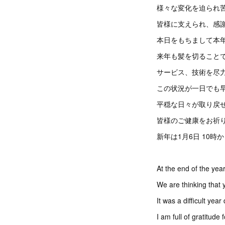
様々な変化を迫られ
皆様に支えられ、感
本日をもちまして本
来年も髪を切ること
サービス、技術を尽
この状況が一日でも
平穏な日々が取り戻
皆様のご健康をお祈
新年は1月6日 10
At the end of the yea
We are thinking that 
It was a difficult ye
I am full of gratitude