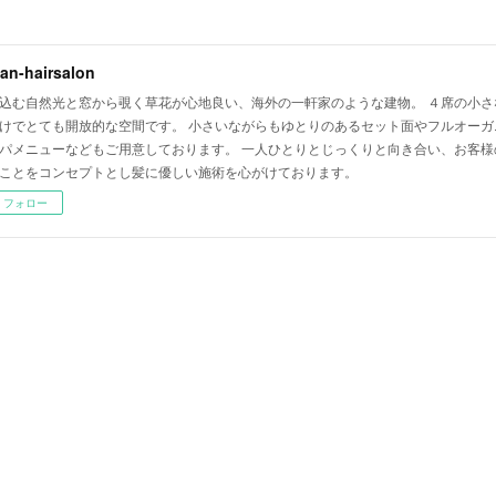
lian-hairsalon
込む自然光と窓から覗く草花が心地良い、海外の一軒家のような建物。 ４席の小さ
けでとても開放的な空間です。 小さいながらもゆとりのあるセット面やフルオーガ
パメニューなどもご用意しております。 一人ひとりとじっくりと向き合い、お客様
ことをコンセプトとし髪に優しい施術を心がけております。
フォロー