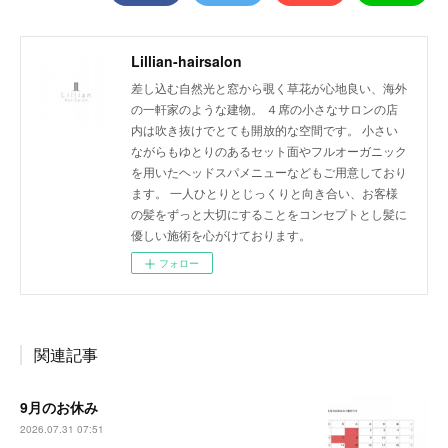
Lillian-hairsalon
差し込む自然光と窓から覗く草花が心地良い、海外
の一軒家のような建物。 ４席の小さなサロンの店
内は吹き抜けでとても開放的な空間です。 小さい
ながらもゆとりのあるセット面やフルオーガニック
を用いたヘッドスパメニューなどもご用意しており
ます。 一人ひとりとじっくりと向き合い、お客様
の髪をずっと大切にすることをコンセプトとし髪に
優しい施術を心がけております。
フォロー
関連記事
9月のお休み
2026.07.31 07:51