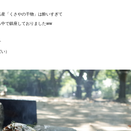
名産「くさやの干物」は酔いすぎて
ら中で鎮座しておりましたww
す
ばい）