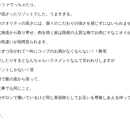
ッツァでっちゃたり。
が混ざったリゾットでした。うますぎる。
のクオリティの高さには、個々のこだわりの強さを感じずにはいられま
北海道から取り寄せ、肉を焼く炭は国産の上質な物でお肉にヤなニオイ
の気遣いが垣間見られます。
注ぎつ注がれて一向にコップのお酒がなくならない！！酔笑
要したりするとなんちゃらハラスメントなんて言われりしますが
メントしかない！笑
顔で腹の底から笑って。
仕事でも同じこと。
のサロンで働いているけど同じ美容師としてお互いを尊敬しあえる仲っ
す。