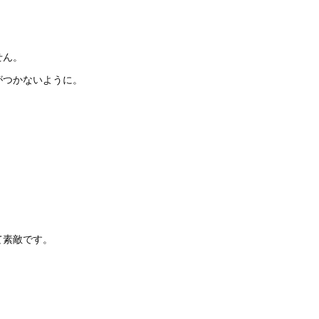
せん。
がつかないように。
て素敵です。