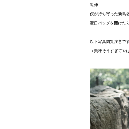
追伸
僕が持ち寄った新島
翌日バッグを開けた
以下写真閲覧注意で
（美味そうすぎてや