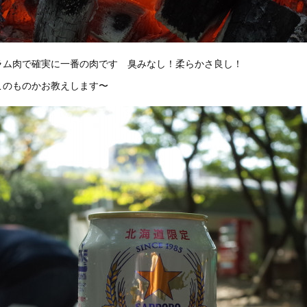
ラム肉で確実に一番の肉です 臭みなし！柔らかさ良し！
このものかお教えします〜