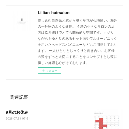
Lillian-hairsalon
差し込む自然光と窓から覗く草花が心地良い、海外
の一軒家のような建物。 ４席の小さなサロンの店
内は吹き抜けでとても開放的な空間です。 小さい
ながらもゆとりのあるセット面やフルオーガニック
を用いたヘッドスパメニューなどもご用意しており
ます。 一人ひとりとじっくりと向き合い、お客様
の髪をずっと大切にすることをコンセプトとし髪に
優しい施術を心がけております。
フォロー
関連記事
9月のお休み
2026.07.31 07:51