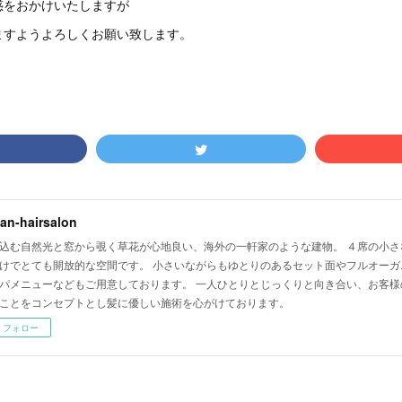
惑をおかけいたしますが
ますようよろしくお願い致します。
lian-hairsalon
込む自然光と窓から覗く草花が心地良い、海外の一軒家のような建物。 ４席の小さ
けでとても開放的な空間です。 小さいながらもゆとりのあるセット面やフルオーガ
パメニューなどもご用意しております。 一人ひとりとじっくりと向き合い、お客様
ことをコンセプトとし髪に優しい施術を心がけております。
フォロー