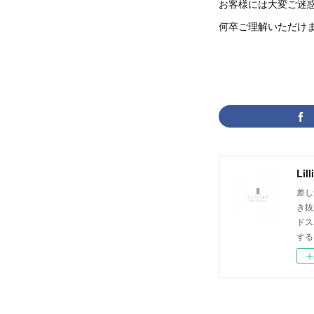
お客様には大変ご迷
何卒ご理解いただけ
Lil
差し
き抜
ドス
する