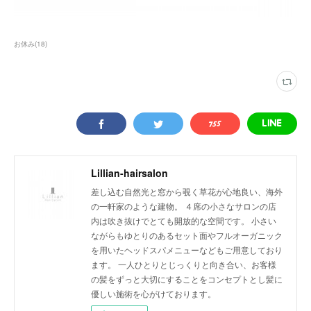
お休み
(
18
)
Lillian-hairsalon
差し込む自然光と窓から覗く草花が心地良い、海外
の一軒家のような建物。 ４席の小さなサロンの店
内は吹き抜けでとても開放的な空間です。 小さい
ながらもゆとりのあるセット面やフルオーガニック
を用いたヘッドスパメニューなどもご用意しており
ます。 一人ひとりとじっくりと向き合い、お客様
の髪をずっと大切にすることをコンセプトとし髪に
優しい施術を心がけております。