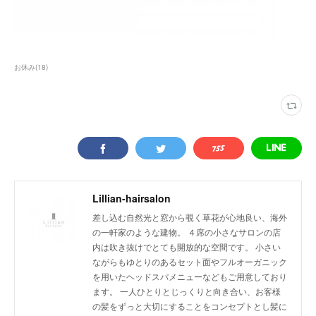
お休み
(
18
)
Lillian-hairsalon
差し込む自然光と窓から覗く草花が心地良い、海外
の一軒家のような建物。 ４席の小さなサロンの店
内は吹き抜けでとても開放的な空間です。 小さい
ながらもゆとりのあるセット面やフルオーガニック
を用いたヘッドスパメニューなどもご用意しており
ます。 一人ひとりとじっくりと向き合い、お客様
の髪をずっと大切にすることをコンセプトとし髪に