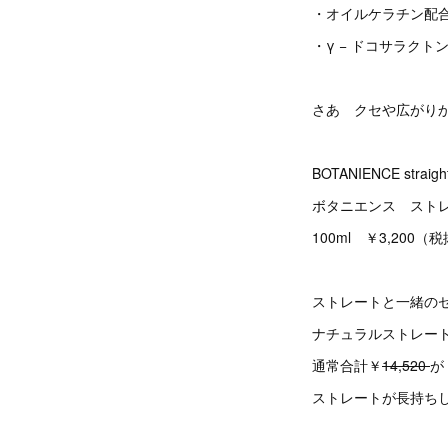
・オイルケラチン配
・γ − ドコサラク
さあ クセや広がり
BOTANIENCE straight 
ボタニエンス スト
100ml ￥3,200（
ストレートと一緒の
ナチュラルストレート
通常合計￥
14,520
が
ストレートが長持ち