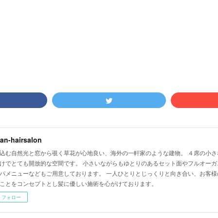
lian-hairsalon
込む自然光と窓から覗く草花が心地良い、海外の一軒家のような建物。 ４席の小さ
けでとても開放的な空間です。 小さいながらもゆとりのあるセット面やフルオーガ
パメニューなどもご用意しております。 一人ひとりとじっくりと向き合い、お客様
ことをコンセプトとし髪に優しい施術を心がけております。
フォロー