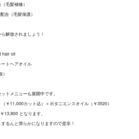
合（毛髪補修）
トン配合（毛髪保護）
から解放されましょう！
hair oil
レートヘアオイル
税抜）
セットメニューも展開中です。
（￥11,000カット込）＋ボタニエンスオイル（￥3520）
 ￥13,800 となります。
しするんと滑らかになりますので是非！