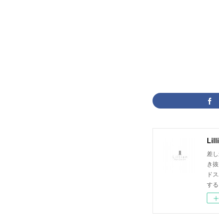
Lil
差し
き抜
ドス
する